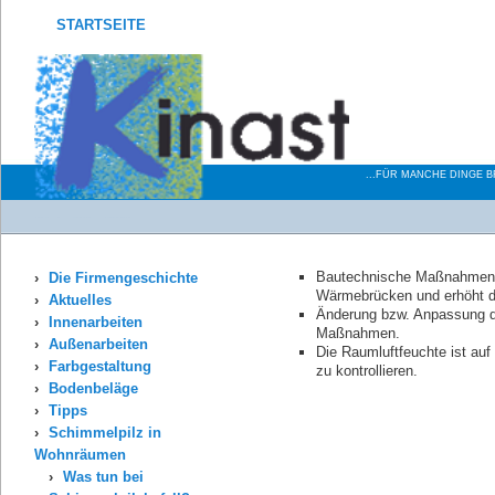
STARTSEITE
MALERBE
...FÜR MANCHE DINGE 
Sie befinden sich hier:
Startseite
Schimmelpilz in Wohnräumen
Maßnahmen zur dauerhaften Beseitigung
Bautechnische Maßnahmen 
Die Firmengeschichte
Wärmebrücken und erhöht d
Aktuelles
Änderung bzw. Anpassung de
Innenarbeiten
Maßnahmen.
Außenarbeiten
Die Raumluftfeuchte ist auf
Farbgestaltung
zu kontrollieren.
Bodenbeläge
Tipps
Schimmelpilz in
Wohnräumen
Was tun bei