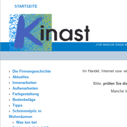
STARTSEITE
MALERBE
...FÜR MANCHE DINGE 
Sie befinden sich hier:
Startseite
Schimmelpilz in Wohnräumen
Vorsicht!
Im Handel, Internet usw. wi
Die Firmengeschichte
Aktuelles
Innenarbeiten
Bitte,
prüfen Sie di
Außenarbeiten
Manche Ve
Farbgestaltung
Bodenbeläge
Tipps
Schimmelpilz in
Wohnräumen
Was tun bei